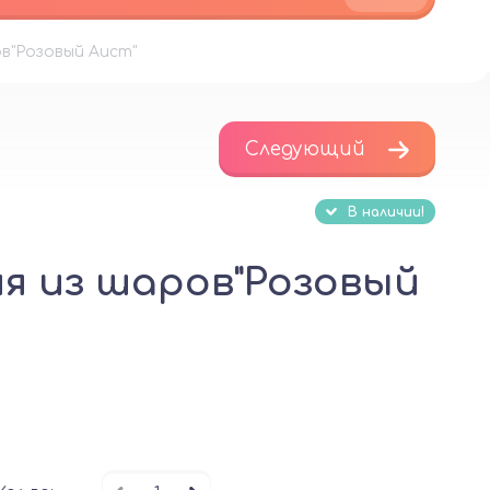
в"Розовый Аист"
Следующий
В наличии!
я из шаров"Розовый