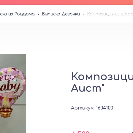
ска из Роддома
Выписка Девочки
Композиция из шаро
Композици
Аист"
Артикул:
1604100